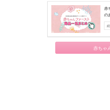
赤
の
続
赤ちゃ