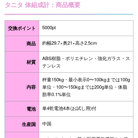
タニタ 体組成計：商品概要
5000pt
交換ポイント
約幅29.7×奥21×高さ2.5cm
商品
ABS樹脂・ポリエチレン・強化ガラス・ス
材質
テンレス
秤量150kg・最小表示0〜100kgまでは100g
内容
単位・100〜150kgまでは200g単位・体脂
肪率0.1%単位
単4乾電池4本(お試し用)付
電池
中国
生産国