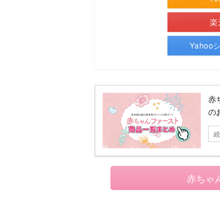
楽
Yaho
赤
の
続
赤ちゃ