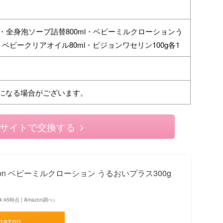
l・全身泡ソープ詰替800ml・ベビーミルクローションう
・ベビークリアオイル80ml・ピジョンワセリン100g各1
になる場合がございます。
サイトで交換する
eon ベビーミルクローション うるおいプラス300g
14:45時点 | Amazon調べ）
mazon