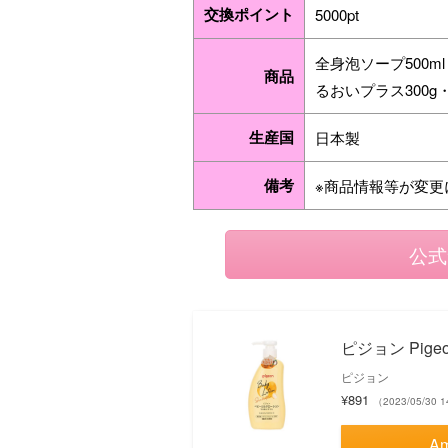
交換ポイント
5000pt
全身泡ソープ500m
商品
るおいプラス300g
生産国
日本製
備考
※商品情報等が変更
公式
ピジョン Pig
ピジョン
¥891
（2023/05/30 
A