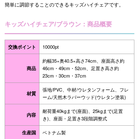
簡単に調節することのできるキッズハイチェアです。
キッズハイチェア/ブラウン：商品概要
交換ポイント
10000pt
約幅35×奥40.5×高さ74cm、座面高さ約
商品
46cm・49cm・52cm、足置き高さ約
23cm・30cm・37cm
張地/PVC、中材/ウレタンフォーム、フレ
材質
ーム/天然木ラバーウッド(ウレタン塗装)
耐荷重40kgまで(座面)、25kgまで(足置
内容
き)、座面・足置き3段階調整式
生産国
ベトナム製