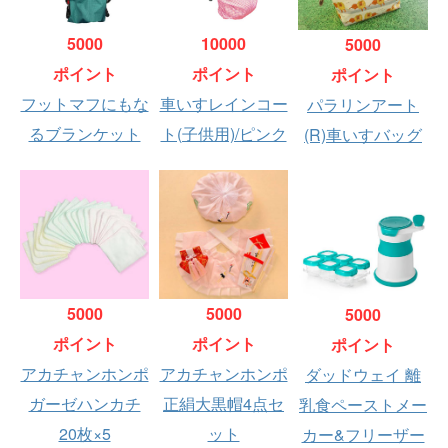
5000
10000
5000
ポイント
ポイント
ポイント
フットマフにもな
車いすレインコー
パラリンアート
るブランケット
ト(子供用)/ピンク
(R)車いすバッグ
5000
5000
5000
ポイント
ポイント
ポイント
アカチャンホンポ
アカチャンホンポ
ダッドウェイ 離
ガーゼハンカチ
正絹大黒帽4点セ
乳食ペーストメー
20枚×5
ット
カー&フリーザー