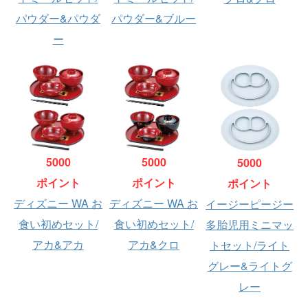
パウダー&パウダ
パウダー&ブルー
ー
5000
5000
5000
ポイント
ポイント
ポイント
ディズニー WA お
ディズニー WA お
イージーピージー
食い初めセット/
食い初めセット/
多胎児用ミニマッ
アカ&アカ
アカ&クロ
トセット/ライト
グレー&ライトグ
レー