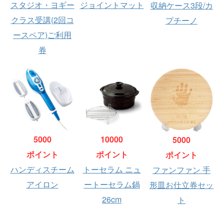
スタジオ・ヨギー
ジョイントマット
収納ケース3段/カ
クラス受講(2回コ
プチーノ
ースペア)ご利用
券
5000
10000
5000
ポイント
ポイント
ポイント
ハンディスチーム
トーセラム ニュ
ファンファン 手
アイロン
ートーセラム鍋
形皿お仕立券セッ
26cm
ト