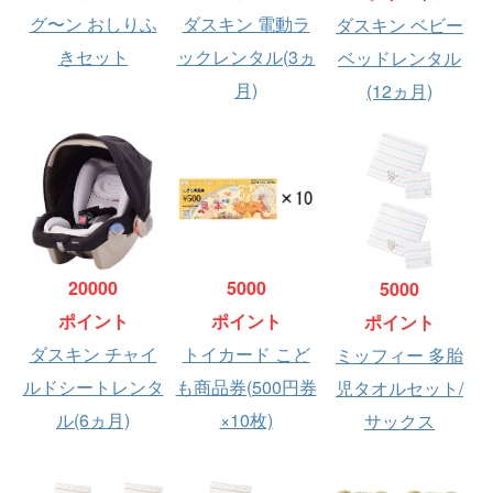
グ〜ン おしりふ
ダスキン 電動ラ
ダスキン ベビー
きセット
ックレンタル(3ヵ
ベッドレンタル
月)
(12ヵ月)
20000
5000
5000
ポイント
ポイント
ポイント
ダスキン チャイ
トイカード こど
ミッフィー 多胎
ルドシートレンタ
も商品券(500円券
児タオルセット/
ル(6ヵ月)
×10枚)
サックス