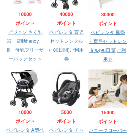
10000
40000
30000
ポイント
ポイント
ポイント
ピジョン さく乳
ベビレンタ 育児
ベビレンタ 里帰
器 電動handy
セットレンタル
り育児セットレン
fit 母乳フリーザ
(180日間)ご利用
タル(90日間)ご利
ーパックセット
券
用券
10000
5000
15000
ポイント
ポイント
ポイント
ベビレンタ A型ベ
ベビレンタ チャ
ハニークローバー