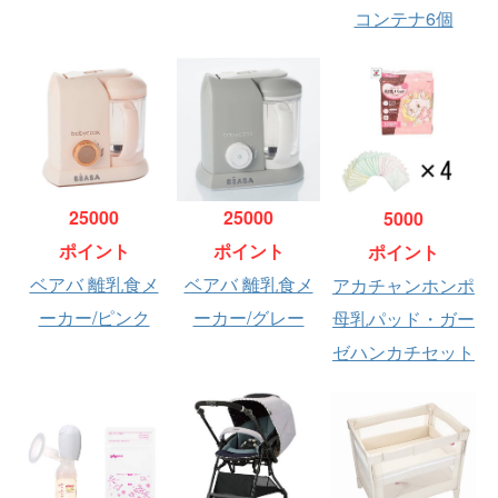
コンテナ6個
25000
25000
5000
ポイント
ポイント
ポイント
ベアバ 離乳食メ
ベアバ 離乳食メ
アカチャンホンポ
ーカー/ピンク
ーカー/グレー
母乳パッド・ガー
ゼハンカチセット