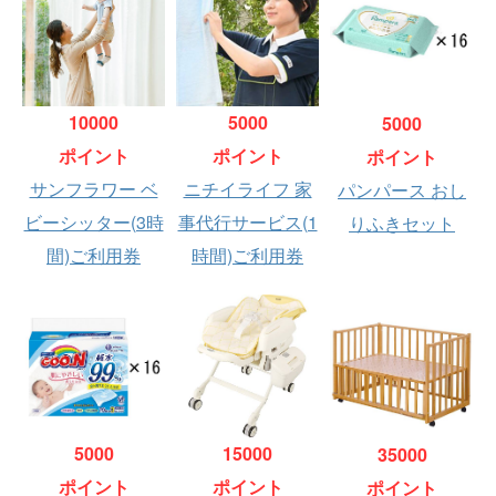
10000
5000
5000
ポイント
ポイント
ポイント
サンフラワー ベ
ニチイライフ 家
パンパース おし
ビーシッター(3時
事代行サービス(1
りふきセット
間)ご利用券
時間)ご利用券
5000
15000
35000
ポイント
ポイント
ポイント