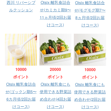
西川 リバーシブ
Oisix 離乳食詰合
Oisix 離乳食詰合
ルクッション
せ(カミカミ期9〜
せ(モグモグ期7〜
11ヵ月頃/2回お届
8ヵ月頃/2回お届
けコース)
けコース)
10000
20000
10000
ポイント
ポイント
ポイント
Oisix 離乳食詰合
Oisix 離乳食にも
Oisix 離乳食にも
せ(ゴックン期5〜
使用できる野菜詰
使用できる野菜詰
6カ月頃/2回お届
め合わせ(4回お届
め合わせ(2回お届
けコース)
けコース)
けコース)