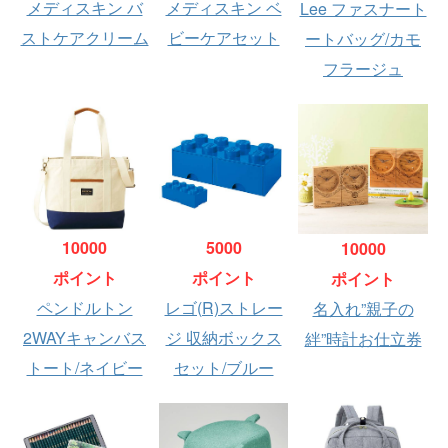
メディスキン バ
メディスキン ベ
Lee ファスナート
ストケアクリーム
ビーケアセット
ートバッグ/カモ
フラージュ
10000
5000
10000
ポイント
ポイント
ポイント
ペンドルトン
レゴ(R)ストレー
名入れ”親子の
2WAYキャンバス
ジ 収納ボックス
絆”時計お仕立券
トート/ネイビー
セット/ブルー