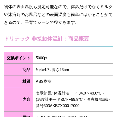
物体の表面温度も測定可能なので、体温だけでなくミルク
や沐浴時のお風呂などの表面温度も簡単にはかることがで
きるので、子育てシーンで役立ちます。
ドリテック 非接触体温計：商品概要
交換ポイント
5000pt
商品
約4×4.7×高さ13cm
材質
ABS樹脂
表示範囲/(体温計モード)34.0〜43.0°C・
内容
(温度計モード)0.1〜99.9°C・医療機器認証
番号303AKBZX00017000