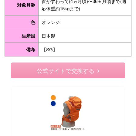
首がすわって(4ヵ月頃)〜36ヵ月頃まで(適
対象月齢
応体重約15kgまで)
色
オレンジ
生産国
日本製
備考
【SG】
公式サイトで交換する