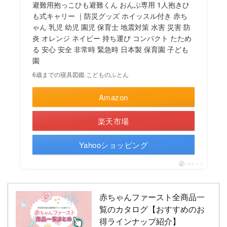
避難用抱っこひも避難くん おんぶ専用 1人抱きひ
も式キャリー ｜防災グッズ ホイッスル付き 赤ち
ゃん 乳児 幼児 園児 保育士 地震対策 水害 災害 防
炎 オレンジ ネイビー 持ち運び コンパクト たため
る 安心 安全 非常時 緊急時 日本製 保育園 子ども
園
6歳までの寝具図鑑 こどものふとん
Amazon
楽天市場
Yahooショッピング
ポチップ
赤ちゃんファースト全商品一
覧のカタログ【おすすめのお
得ラインナップ紹介】