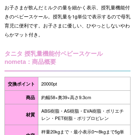
お子さまが飲んだミルクの量を細かく表示、授乳量機能付
きのベビースケール。授乳量を1g単位で表示するので母乳
育児に便利です。お子さまに優しい、ひやっとしないやわ
らかマット付き。
タニタ 授乳量機能付ベビースケール
nometa：商品概要
交換ポイント
20000pt
商品
約幅58×奥39×高さ9.3cm
ABS樹脂・AS樹脂・EVA樹脂・ポリエチ
材質
レン・PET樹脂・ポリプロピレン
秤量20kgまで・最小表示0〜8kgまで5g単