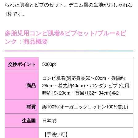
られた肌着とビブのセット。デニム風の生地がおしゃれな
1枚です。
多胎児用コンビ肌着&ビブセット/ブルー&ピ
ンク：商品概要
交換ポイント
5000pt
コンビ肌着(適応身長50〜60cm・身幅約
商品
28cm・着丈約40cm)・バンダナビブ (使用
時約19×20cm・首回り32〜34cm)各2
材質
綿100%(オーガニックコットン100%使用)
生産国
日本製
【手洗い可】