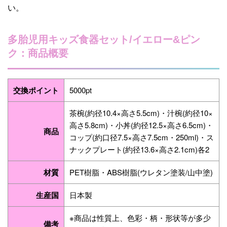
い。
多胎児用キッズ食器セット/イエロー&ピン
ク：商品概要
交換ポイント
5000pt
茶椀(約径10.4×高さ5.5cm)・汁椀(約径10×
高さ5.8cm)・小丼(約径12.5×高さ6.5cm)・
商品
コップ(約口径7.5×高さ7.5cm・250ml)・ス
ナックプレート(約径13.6×高さ2.1cm)各2
材質
PET樹脂・ABS樹脂(ウレタン塗装/山中塗)
生産国
日本製
※商品は性質上、色彩・柄・形状等が多少
備考