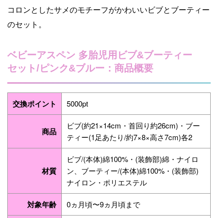
コロンとしたサメのモチーフがかわいいビブとブーティー
のセット。
ベビーアスペン 多胎児用ビブ&ブーティー
セット/ピンク&ブルー：商品概要
交換ポイント
5000pt
ビブ(約21×14cm・首回り約26cm)・ブー
商品
ティー(1足あたり/約7×8×高さ7cm)各2
ビブ/(本体)綿100%・(装飾部)綿・ナイロ
材質
ン、ブーティー/(本体)綿100%・(装飾部)
ナイロン・ポリエステル
対象年齢
0ヵ月頃〜9ヵ月頃まで