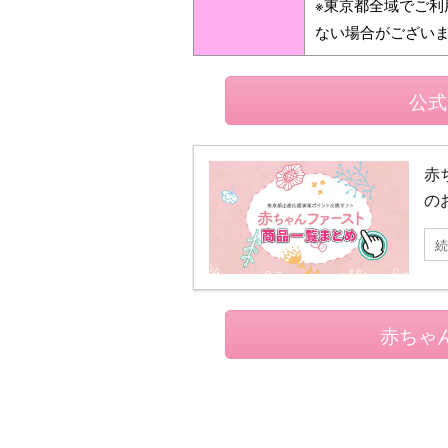
※東京都全域でご
ない場合がござい
公式
赤
の
続
赤ちゃ