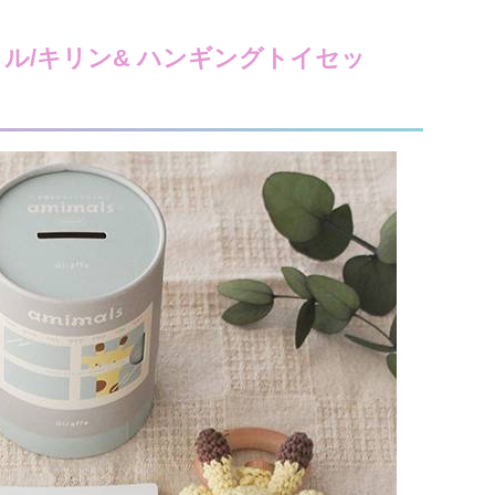
ル/キリン& ハンギングトイセッ