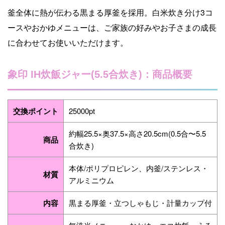
釜全体に熱が伝わる黒まる厚釜を採用。白米炊き分け3コ
ースやおかゆメニューは、ご家族の好みやお子さまの成長
に合わせてお使いいただけます。
象印 IH炊飯ジャー(5.5合炊き)：商品概要
交換ポイント
25000pt
約幅25.5×奥37.5×高さ20.5cm(0.5合〜5.5
商品
合炊き)
本体/ポリプロピレン、内釜/ステンレス・
材質
アルミニウム
内容
黒まる厚釜・立つしゃもじ・計量カップ付